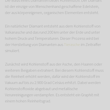
Die Basis eines Diamanten bildet Kohlenstoff. Der Diamant
ist der einzige von Menschenhand geschaffene Edelstein,
der aus körpereigenen, organischen Elementen entsteht.
Ein natürlicher Diamant entsteht aus dem Kohlenstoff von
Vulkanasche und das rund 200 km unter der Erde und unter
hohem Druck und Temperaturen. Dieser Prozess wird bei
der Herstellung von Diamanten aus
Tierasche
im Zeitraffer
simuliert.
Zunächst wird Kohlenstoff aus der Asche, den Haaren oder
weiteren Beigaben extrahiert. Bei diesem Kohlenstoff muss
die Reinheit erhöht werden, dafür wird der Kohlenstoff im
Vakuum auf bis zu 2.900 Grad Celsius erhitzt. Dabei werden
Kohlenstoffoxide abgebaut und metallische
Verunreinigungen verdampfen. Es entsteht ein Graphit mit
einem hohen Reinheitsgrad.