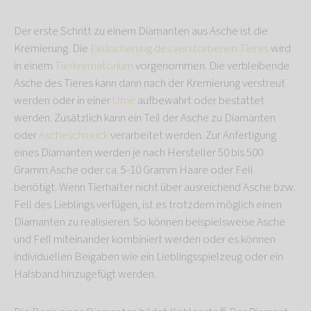
Der erste Schritt zu einem Diamanten aus Asche ist die
Kremierung. Die
Einäscherung des verstorbenen Tieres
wird
in einem
Tierkrematorium
vorgenommen. Die verbleibende
Asche des Tieres kann dann nach der Kremierung verstreut
werden oder in einer
Urne
aufbewahrt oder bestattet
werden. Zusätzlich kann ein Teil der Asche zu Diamanten
oder
Ascheschmuck
verarbeitet werden. Zur Anfertigung
eines Diamanten werden je nach Hersteller 50 bis 500
Gramm Asche oder ca. 5-10 Gramm Haare oder Fell
benötigt. Wenn Tierhalter nicht über ausreichend Asche bzw.
Fell des Lieblings verfügen, ist es trotzdem möglich einen
Diamanten zu realisieren. So können beispielsweise Asche
und Fell miteinander kombiniert werden oder es können
individuellen Beigaben wie ein Lieblingsspielzeug oder ein
Halsband hinzugefügt werden.