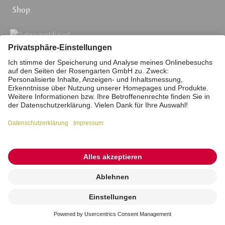
Shop
Newsletter abonnieren
Bleiben Sie stets informiert. Erfahren Sie alle
Neuigkeiten und Angebote mit dem
ROSENGARTEN-Newsletter.
Ihre
E-
Mail-
Impressum
Datenschutz
Stiftung
Adresse:
Interne Meldestelle
Zahlungsmittel
*
Vertrag widerrufen
Barrierefreiheitserklärung
Kremierung
beauftragen
Cookie/Tracking-Einstellungen