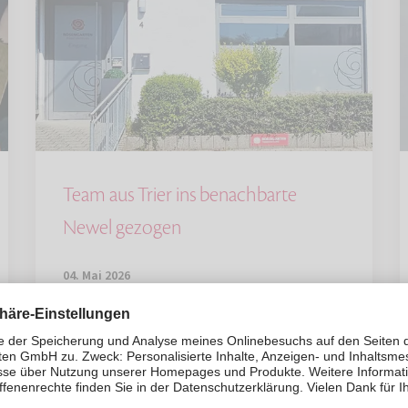
Team aus Trier ins benachbarte
Newel gezogen
04. Mai 2026
Das Team der ROSENGARTEN-
Tierbestattung Trier hat seinen bisherigen
Standort im Stadtzentrum verlassen und
ist nach Butzweiler in der Gemeinde
Newel umgezogen.