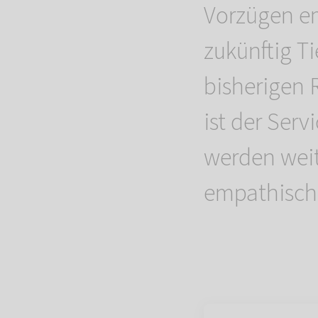
Vorzügen e
zukünftig T
bisherigen 
ist der Ser
werden weit
empathisch