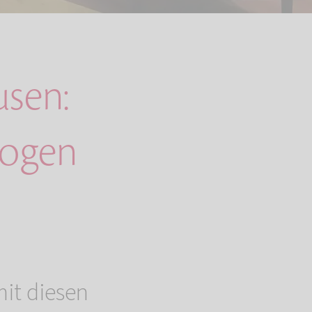
usen:
zogen
it diesen