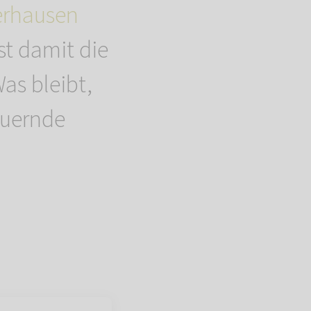
erhausen
st damit die
as bleibt,
auernde