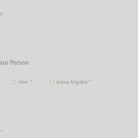
e:
zur Person
Herr *
keine Angabe *
 *