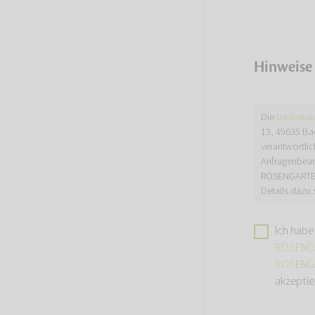
Hinweise
Die
Bestattu
13, 49635 Ba
verantwortlic
Anfragenbear
ROSENGARTEN-
Details dazu 
Ich habe
ROSENGA
ROSENGA
akzeptie