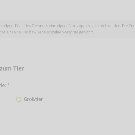
ichtigen: Für jedes Tier muss eine eigene Vorsorge eingerichtet werden. Die Zu
des einzelne Tier bzw. jede einzelne Vorsorge gewährt.
zum Tier
ie: *
r
Großtier
*