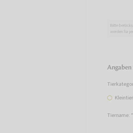
Bitte berücks
werden für je
Angaben 
Tierkategor
Kleintie
Tiername: 