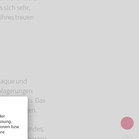
 sich sehr,
Ihres treuen
Plaque und
Ablagerungen
arodontitis. Das
inträchtigen.
en Ihres Hundes.
ise auf Schmerzen