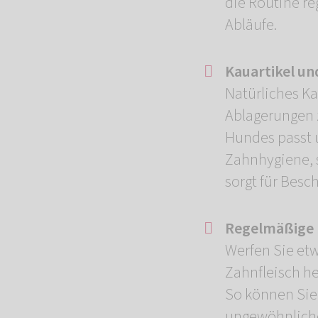
die Routine re
Abläufe.
Kauartikel un
Natürliches Ka
Ablagerungen z
Hundes passt u
Zahnhygiene, 
sorgt für Besc
Regelmäßige 
Werfen Sie etw
Zahnfleisch he
So können Sie
ungewöhnliche