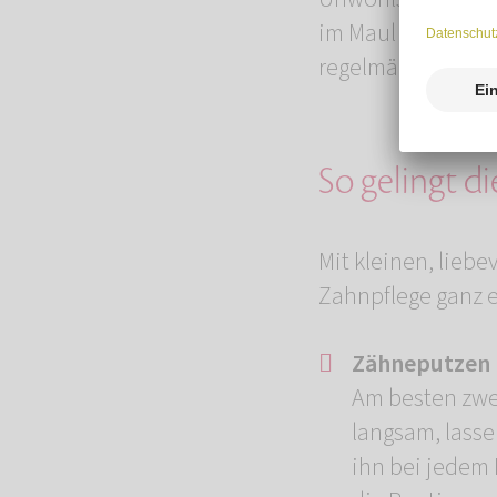
im Maul sein. Desh
regelmäßig zu kont
So gelingt di
Mit kleinen, lieb
Zahnpflege ganz e
Zähneputzen 
Am besten zwei
langsam, lass
ihn bei jedem 