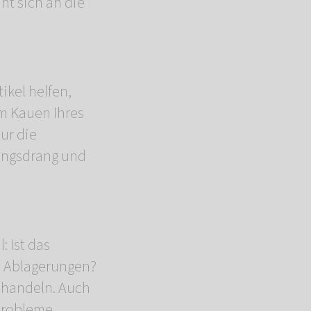
nt sich an die
ikel helfen,
um Kauen Ihres
ur die
ungsdrang und
 Ist das
en Ablagerungen?
 handeln. Auch
probleme.