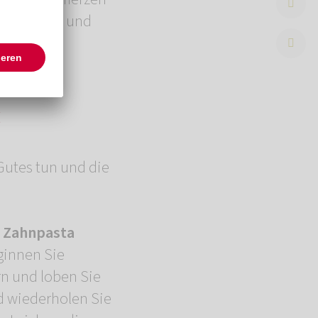
 zu pflegen und
t
 Gutes tun und die
r Zahnpasta
ginnen Sie
rn und loben Sie
nd wiederholen Sie