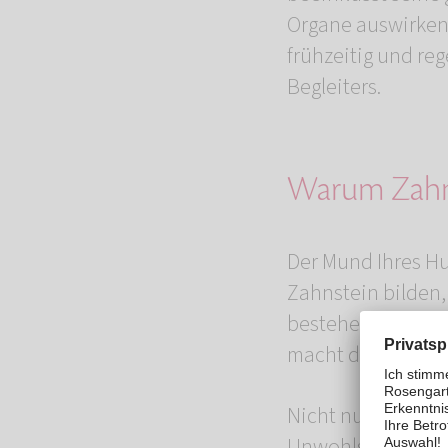
Organe auswirken
frühzeitig und re
Begleiters.
Warum Zahnp
Der Mund Ihres Hu
Zahnstein bilden,
bestehen, kann da
macht das Kauen s
Nicht nur die Gesu
Unwohlsein, Appet