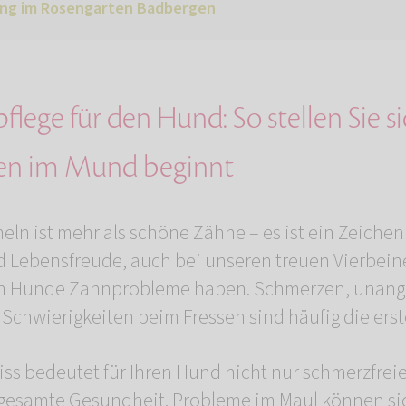
ung im Rosengarten Badbergen
lege für den Hund: So stellen Sie si
en im Mund beginnt
eln ist mehr als schöne Zähne – es ist ein Zeichen
 Lebensfreude, auch bei unseren treuen Vierbein
enn Hunde Zahnprobleme haben. Schmerzen, una
chwierigkeiten beim Fressen sind häufig die ers
ss bedeutet für Ihren Hund nicht nur schmerzfrei
 gesamte Gesundheit. Probleme im Maul können si