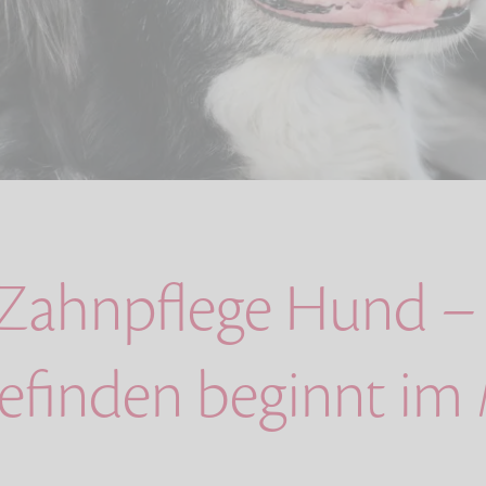
 Zahnpflege Hund –
finden beginnt i