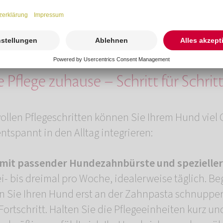
alb ist es besonders wichtig, die Zähne frühzeitig
rollieren.
e Pflege zuhause – Schritt für Schrit
evollen Pflegeschritten können Sie Ihrem Hund viel
ntspannt in den Alltag integrieren:
mit passender Hundezahnbürste und spezielle
- bis dreimal pro Woche, idealerweise täglich. Be
en Sie Ihren Hund erst an der Zahnpasta schnuppe
Fortschritt. Halten Sie die Pflegeeinheiten kurz u