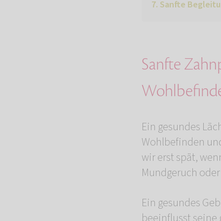
Sanfte Begleit
Sanfte Zahnpf
Wohlbefind
Ein gesundes Läch
Wohlbefinden und
wir erst spät, w
Mundgeruch oder S
Ein gesundes Gebi
beeinflusst seine