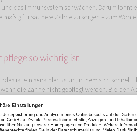
 und das Immunsystem schwächen. Darum lohnt es
gelmäßig für saubere Zähne zu sorgen – zum Wohle 
flege so wichtig ist
ndes ist ein sensibler Raum, in dem sich schnell 
 wenn die Zähne nicht gepflegt werden. Bleiben 
s Zahnfleisch sich entzünden – eine sogenannte P
chmerzhaft und kann Herz, Leber oder Nieren bee
ndheit leidet: Oft verändert sich auch das Verhalt
itlosigkeit oder Gereiztheit können erste Hinwe