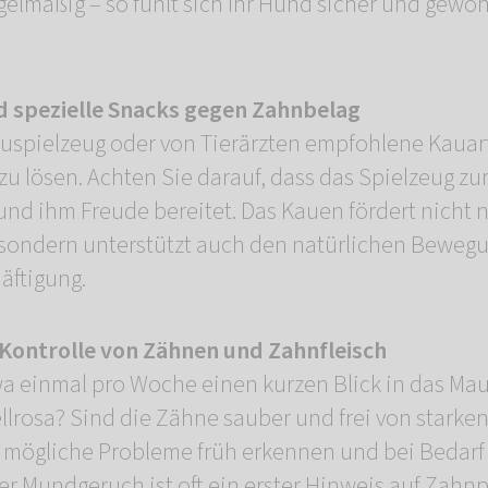
gelmäßig – so fühlt sich Ihr Hund sicher und gewöh
d spezielle Snacks gegen Zahnbelag
uspielzeug oder von Tierärzten empfohlene Kauart
u lösen. Achten Sie darauf, dass das Spielzeug z
nd ihm Freude bereitet. Das Kauen fördert nicht n
sondern unterstützt auch den natürlichen Beweg
häftigung.
Kontrolle von Zähnen und Zahnfleisch
a einmal pro Woche einen kurzen Blick in das Maul:
llrosa? Sind die Zähne sauber und frei von stark
 mögliche Probleme früh erkennen und bei Bedarf
r Mundgeruch ist oft ein erster Hinweis auf Zahn