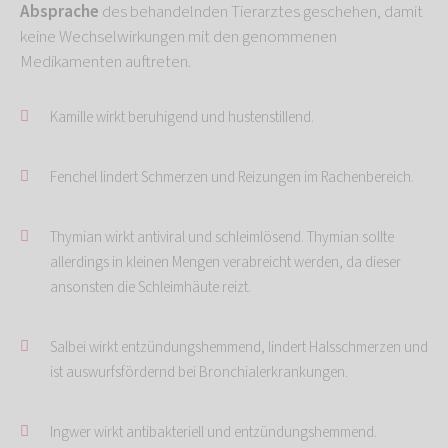
Absprache
des behandelnden Tierarztes geschehen, damit
keine Wechselwirkungen mit den genommenen
Medikamenten auftreten.
Kamille wirkt beruhigend und hustenstillend.
Fenchel lindert Schmerzen und Reizungen im Rachenbereich.
Thymian wirkt antiviral und schleimlösend. Thymian sollte
allerdings in kleinen Mengen verabreicht werden, da dieser
ansonsten die Schleimhäute reizt.
Salbei wirkt entzündungshemmend, lindert Halsschmerzen und
ist auswurfsfördernd bei Bronchialerkrankungen.
Ingwer wirkt antibakteriell und entzündungshemmend.