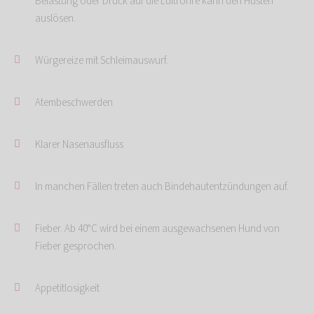
Belastung oder Druck auf die Luftröhre kann den Husten
auslösen.
Würgereize mit Schleimauswurf.
Atembeschwerden
Klarer Nasenausfluss
In manchen Fällen treten auch Bindehautentzündungen auf.
Fieber. Ab 40°C wird bei einem ausgewachsenen Hund von
Fieber gesprochen.
Appetitlosigkeit