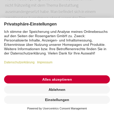
nicht frühzeitig mit dem Thema Bestattung
auseinandergesetzt habe. Man befindet sich in einem
emotionalen Ausnahmezustand, wenn das Tier
gestorben ist.“
ROSENGARTEN-Vorsorge
Kremierung
beauftragen