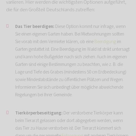
variieren. Hier werden die wichtigsten Optionen aufgeführt,
die für den Großteil Deutschlands zutreffen:
Das Tier beerdigen:
Diese Option kommt nur infrage, wenn
Sie einen eigenen Garten haben. Bei Mietwohnungen sollten
Sie vorab mit dem Vermieter klären, ob eine
Beerdigung
im
Garten gestattet ist. Eine Beerdigung im Wald ist strikt untersagt
und kann hohe Bußgelder nach sich ziehen. Auch im eigenen
Garten sind einige Bestimmungen zu beachten, wie z. B. die
Lage und Tiefe des Grabes (mindestens 50 cm Erdbedeckung)
sowie Mindestabstände zu öffentlichen Plätzen und Wegen.
Informieren Sie sich unbedingt über mögliche abweichende
Regelungen bei Ihrer Gemeinde.
Tierkörperbeseitigung:
Der verstorbene Tierkörper kann
beim Tierarzt gelassen oder dort abgegeben werden, wenn
das Tier zu Hause verstorben ist. Der Tierarzt kümmert sich
dann um die gesammelte
Entsorgung
mit anderen Tierkörpern.