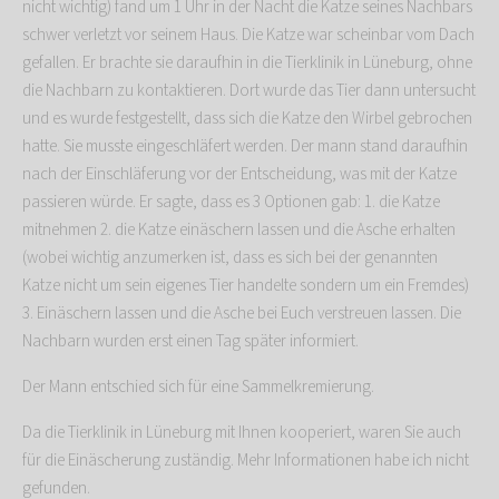
nicht wichtig) fand um 1 Uhr in der Nacht die Katze seines Nachbars
schwer verletzt vor seinem Haus. Die Katze war scheinbar vom Dach
gefallen. Er brachte sie daraufhin in die Tierklinik in Lüneburg, ohne
die Nachbarn zu kontaktieren. Dort wurde das Tier dann untersucht
und es wurde festgestellt, dass sich die Katze den Wirbel gebrochen
hatte. Sie musste eingeschläfert werden. Der mann stand daraufhin
nach der Einschläferung vor der Entscheidung, was mit der Katze
passieren würde. Er sagte, dass es 3 Optionen gab: 1. die Katze
mitnehmen 2. die Katze einäschern lassen und die Asche erhalten
(wobei wichtig anzumerken ist, dass es sich bei der genannten
Katze nicht um sein eigenes Tier handelte sondern um ein Fremdes)
3. Einäschern lassen und die Asche bei Euch verstreuen lassen. Die
Nachbarn wurden erst einen Tag später informiert.
Der Mann entschied sich für eine Sammelkremierung.
Da die Tierklinik in Lüneburg mit Ihnen kooperiert, waren Sie auch
für die Einäscherung zuständig. Mehr Informationen habe ich nicht
gefunden.