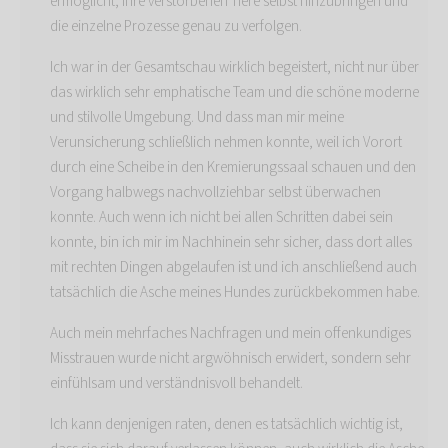
ermöglicht, ihre verstorbenen Tiere selbst hinzubringen und
die einzelne Prozesse genau zu verfolgen.
Ich war in der Gesamtschau wirklich begeistert, nicht nur über
das wirklich sehr emphatische Team und die schöne moderne
und stilvolle Umgebung. Und dass man mir meine
Verunsicherung schließlich nehmen konnte, weil ich Vorort
durch eine Scheibe in den Kremierungssaal schauen und den
Vorgang halbwegs nachvollziehbar selbst überwachen
konnte. Auch wenn ich nicht bei allen Schritten dabei sein
konnte, bin ich mir im Nachhinein sehr sicher, dass dort alles
mit rechten Dingen abgelaufen ist und ich anschließend auch
tatsächlich die Asche meines Hundes zurückbekommen habe.
Auch mein mehrfaches Nachfragen und mein offenkundiges
Misstrauen wurde nicht argwöhnisch erwidert, sondern sehr
einfühlsam und verständnisvoll behandelt.
Ich kann denjenigen raten, denen es tatsächlich wichtig ist,