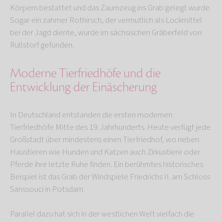
Körpern bestattet und das Zaumzeug ins Grab gelegt wurde.
Sogar ein zahmer Rothirsch, der vermutlich als Lockmittel
bei der Jagd diente, wurde im sächsischen Gräberfeld von
Rullstorf gefunden.
Moderne Tierfriedhöfe und die
Entwicklung der Einäscherung
In Deutschland entstanden die ersten modernen
Tierfriedhöfe Mitte des 19. Jahrhunderts. Heute verfügt jede
Großstadt über mindestens einen Tierfriedhof, wo neben
Haustieren wie Hunden und Katzen auch Zirkustiere oder
Pferde ihre letzte Ruhe finden. Ein berühmtes historisches
Beispiel ist das Grab der Windspiele Friedrichs II. am Schloss
Sanssouci in Potsdam.
Parallel dazu hat sich in der westlichen Welt vielfach die