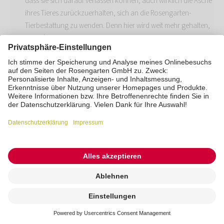
dass sie sich darauf verlassen können, auch wirklich die Asche
ihres Tieres zurückzuerhalten, sich an die Rosengarten-
Tierbestattung zu wenden. Denn hier wird weit mehr gehalten,
als auf der Webseite versprochen wird und das ist schon sehr
viel.
Maria Schustkowski
am 10.03.2025
Ich möchte nur Wissen ob ein Tierbesttatter oder Krenatorium noch
mal Überprüft ob das Tier auch wirklich tot ist wenn es zu Hause
verstorben ist .
Antworten
Kremierung
Katarina
am 20.04.2025
beauftragen